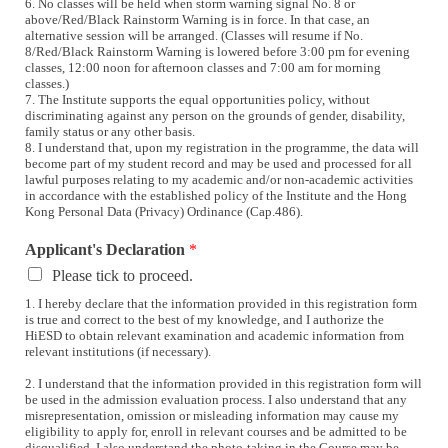
6. No classes will be held when storm warning signal No. 8 or
above/Red/Black Rainstorm Warning is in force. In that case, an
alternative session will be arranged. (Classes will resume if No.
8/Red/Black Rainstorm Warning is lowered before 3:00 pm for evening
classes, 12:00 noon for afternoon classes and 7:00 am for morning
classes.)
7. The Institute supports the equal opportunities policy, without
discriminating against any person on the grounds of gender, disability,
family status or any other basis.
8. I understand that, upon my registration in the programme, the data will
become part of my student record and may be used and processed for all
lawful purposes relating to my academic and/or non-academic activities
in accordance with the established policy of the Institute and the Hong
Kong Personal Data (Privacy) Ordinance (Cap.486).
Applicant's Declaration
*
Please tick to proceed.
1. I hereby declare that the information provided in this registration form
is true and correct to the best of my knowledge, and I authorize the
HiESD to obtain relevant examination and academic information from
relevant institutions (if necessary).
2. I understand that the information provided in this registration form will
be used in the admission evaluation process. I also understand that any
misrepresentation, omission or misleading information may cause my
eligibility to apply for, enroll in relevant courses and be admitted to be
disqualified. I also understand the photo-taking in the Course may be