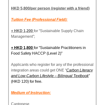
HKD 5,800/per person (register with a friend)
Tuition Fee (Professional Field):
+ HKD 1,200
for “Sustainable Supply Chain
Management”;
+ HKD 1,800
for “Sustainable Practitioners in
Food Safety HACCP (Level 2)”
Applicants who register for any of the professional
integration areas could get ONE “
Carbon Literacy
and Low-Carbon Lifestyle – Bilingual Textbook
”
(HKD 120) for free.
Medium of Instruction:
Cantonese