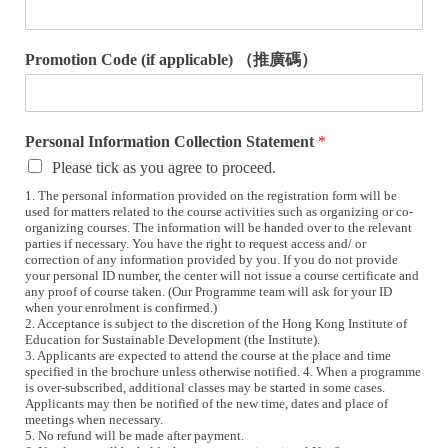
Promotion Code (if applicable) （推廣碼）
Personal Information Collection Statement
*
Please tick as you agree to proceed.
1. The personal information provided on the registration form will be
used for matters related to the course activities such as organizing or co-
organizing courses. The information will be handed over to the relevant
parties if necessary. You have the right to request access and/ or
correction of any information provided by you. If you do not provide
your personal ID number, the center will not issue a course certificate and
any proof of course taken. (Our Programme team will ask for your ID
when your enrolment is confirmed.)
2. Acceptance is subject to the discretion of the Hong Kong Institute of
Education for Sustainable Development (the Institute).
3. Applicants are expected to attend the course at the place and time
specified in the brochure unless otherwise notified. 4. When a programme
is over-subscribed, additional classes may be started in some cases.
Applicants may then be notified of the new time, dates and place of
meetings when necessary.
5. No refund will be made after payment.