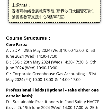
上課地點：
香港可持續發展教育學院 (新界沙田大圍豐石街1
號愛國教育支援中心3樓302室)
Course Structures：
Core Parts:
A：SDP：29th May 2024 (Wed)
10:00-13:00 & 5th
June 2024 (Wed) 14:30-17:30
B：
ESG：29th May 2024 (Wed) 14:30-17:30 & 5th
June 2024 (Wed) 10:00-13:00
C：Corporate Greenhouse Gas Accounting：3
1st
May 2024 (Fri) 10:00-13:00 & 14:00-17:00
Professional Fields (Optional – take either one
or take both):
D：Sustainable Practitioners in Food Safety HACCP
(Level 2): 19th June
2024 (Wed)
14:00-17:00 &
25th