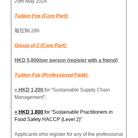
29th May 2024
Tuition Fee (Core Part):
每位$6,280
Group of 2 (Core Part):
HKD 5,800/per person (register with a friend)
Tuition Fee (Professional Field):
+ HKD 1,200
for “Sustainable Supply Chain
Management”;
+ HKD 1,800
for “Sustainable Practitioners in
Food Safety HACCP (Level 2)”
Applicants who register for any of the professional