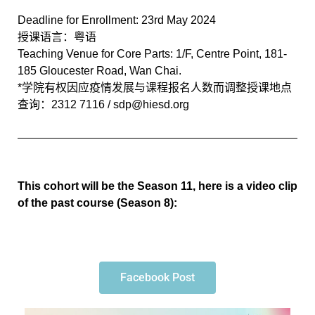
Deadline for Enrollment: 23rd May 2024
授课语言：粤语
Teaching Venue for Core Parts: 1/F, Centre Point, 181-
185 Gloucester Road, Wan Chai.
*学院有权因应疫情发展与课程报名人数而调整授课地点
查询：2312 7116 / sdp@hiesd.org
This cohort will be the Season 11, here is a video clip
of the past course (Season 8):
Facebook Post