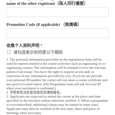
name of the other registrant（兩人同行優惠）
Promotion Code (if applicable) （推廣碼）
收集个人资料声明
*
请勾选表示你同意以下细则
1. The personal information provided on the registration form will be
used for matters related to the course activities such as organizing or co-
organizing courses. The information will be handed over to the relevant
parties if necessary. You have the right to request access and/ or
correction of any information provided by you. If you do not provide
your personal ID number, the center will not issue a course certificate and
any proof of course taken. (Our Programme team will ask for your ID
when your enrolment is confirmed.)
2. 学院有权决定是否接受该课程报名。
3. Applicants are expected to attend the course at the place and time
specified in the brochure unless otherwise notified. 4. When a programme
is over-subscribed, additional classes may be started in some cases.
Applicants may then be notified of the new time, dates and place of
meetings when necessary.