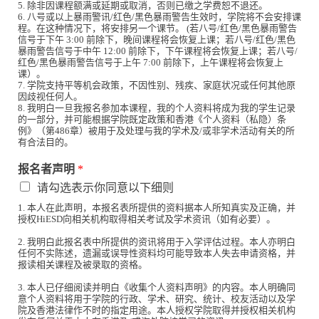
5. 除非因课程额满或延期或取消，否则已缴之学费恕不退还。
6. 八号或以上暴雨警讯/红色/黑色暴雨警告生效时，学院将不会安排课
程。在这种情况下，将安排另一个课节。 (若八号/红色/黑色暴雨警告
信号于下午 3:00 前除下，晚间课程将会恢复上课；若八号/红色/黑色
暴雨警告信号于中午 12:00 前除下，下午课程将会恢复上课；若八号/
红色/黑色暴雨警告信号于上午 7:00 前除下，上午课程将会恢复上
课）。
7. 学院支持平等机会政策，不因性别、残疾、家庭状况或任何其他原
因歧视任何人。
8. 我明白一旦我报名参加本课程，我的个人资料将成为我的学生记录
的一部分，并可能根据学院既定政策和香港《个人资料（私隐）条
例》（第486章）被用于及处理与我的学术及/或非学术活动有关的所
有合法目的。
报名者声明
*
请勾选表示你同意以下细则
1. 本人在此声明，本报名表所提供的资料据本人所知真实及正确，并
授权HiESD向相关机构取得相关考试及学术资讯（如有必要）。
2. 我明白此报名表中所提供的资讯将用于入学评估过程。本人亦明白
任何不实陈述，遗漏或误导性资料均可能导致本人失去申请资格，并
报读相关课程及被录取的资格。
3. 本人已仔细阅读并明白《收集个人资料声明》的内容。本人明确同
意个人资料将用于学院的行政、学术、研究、统计、校友活动以及学
院及香港法律作不时的指定用途。本人授权学院取得并授权相关机构