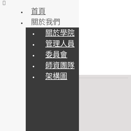
首頁
關於我們
關於學院
管理人員
委員會
師資團隊
最新消息
架構圖